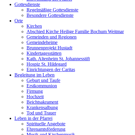
Gottesdienste
Regelmäßige Gottesdienste
Besondere Gottesdienste
Orte
Kirchen
Abschied Kirche Heilige Familie Bochum Weitmar
Gemeinden und Regionen
Gemeindeheime
Brunnenprojekt Hustadt
Kindertagesstätten
Kath. Altenheim St. Johannesstift
Hospiz St. Hildegard
Einrichtungen der Caritas
Begleitung im Leben
Geburt und Taufe
Erstkommunion
Firmung
Hochzeit
Beichtsakrament
Krankensalbung
Tod und Trauer
Leben in der Pfarrei
Spirituelle Angebote
Ehrenamtsförderung
Musik und Kirchenmusik