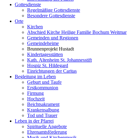
Gottesdienste
Regelmäßige Gottesdienste
Besondere Gottesdienste
Orte
Kirchen
Abschied Kirche Heilige Familie Bochum Weitmar
Gemeinden und Regionen
Gemeindeheime
Brunnenprojekt Hustadt
Kindertagesstätten
Kath. Altenheim St. Johannesstift
Hospiz St. Hildegard
Einrichtungen der Caritas
Begleitung im Leben
Geburt und Taufe
Erstkommunion
Firmung
Hochzeit
Beichtsakrament
Krankensalbung
Tod und Trauer
Leben in der Pfarrei
Spirituelle Angebote
Ehrenamtsförderung
Musik und Kirchenmusik