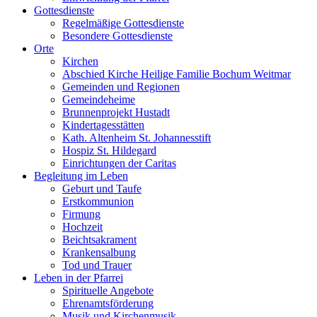
Gottesdienste
Regelmäßige Gottesdienste
Besondere Gottesdienste
Orte
Kirchen
Abschied Kirche Heilige Familie Bochum Weitmar
Gemeinden und Regionen
Gemeindeheime
Brunnenprojekt Hustadt
Kindertagesstätten
Kath. Altenheim St. Johannesstift
Hospiz St. Hildegard
Einrichtungen der Caritas
Begleitung im Leben
Geburt und Taufe
Erstkommunion
Firmung
Hochzeit
Beichtsakrament
Krankensalbung
Tod und Trauer
Leben in der Pfarrei
Spirituelle Angebote
Ehrenamtsförderung
Musik und Kirchenmusik